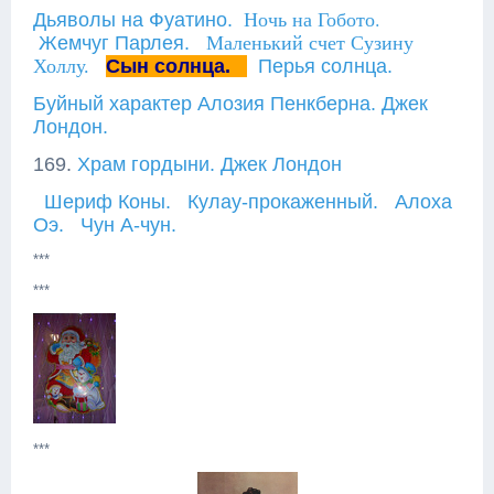
Ночь на Гобото.
Дьяволы на Фуатино.
Жемчуг Парлея.
Маленький счет Сузину
Холлу.
Сын солнца.
Перья солнца.
Буйный характер Алозия Пенкберна. Джек
Лондон.
169.
Храм гордыни. Джек Лондон
Шериф Коны.
Кулау-прокаженный.
Алоха
Оэ.
Чун А-чун.
***
***
***