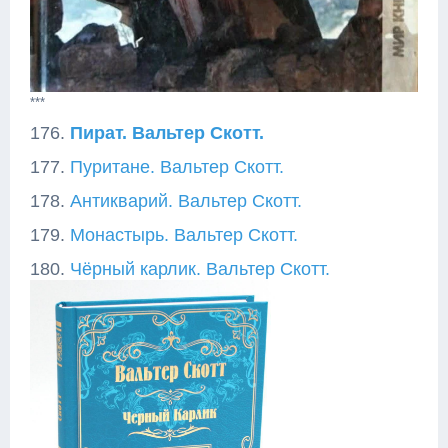
***
176.
Пират. Вальтер Скотт.
177.
Пуритане. Вальтер Скотт.
178.
Антикварий. Вальтер Скотт.
179.
Монастырь. Вальтер Скотт.
180.
Чёрный карлик. Вальтер Скотт.