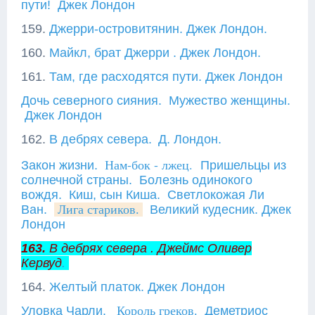
пути!
Джек Лондон
159.
Джерри-островитянин. Джек Лондон.
160.
Майкл, брат Джерри . Джек Лондон.
161.
Там, где расходятся пути. Джек Лондон
Дочь северного сияния.
Мужество женщины.
Джек Лондон
162.
В дебрях севера.
Д. Лондон.
Нам-бок - лжец.
Закон жизни.
Пришельцы из
солнечной страны.
Болезнь одинокого
вождя.
Киш, сын Киша.
Светлокожая Ли
Ван.
Лига стариков.
Великий кудесник. Джек
Лондон
163.
В дебрях севера . Джеймс Оливер
Кервуд
.
164.
Желтый платок. Джек Лондон
Уловка Чарли.
Король греков.
Деметриос