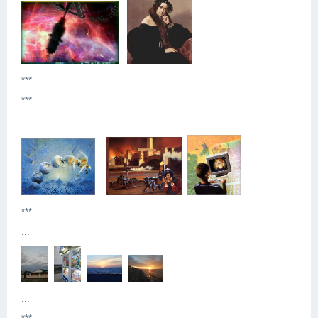
***
***
***
...
...