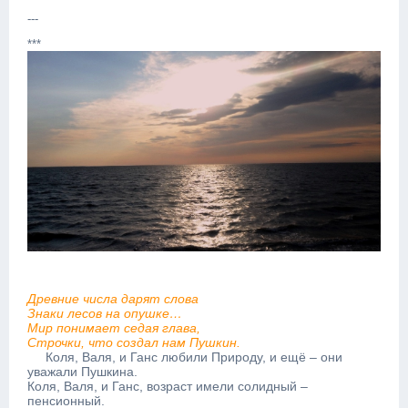
---
***
Древние числа дарят слова
Знаки лесов на опушке…
Мир понимает седая глава,
Строчки, что создал нам Пушкин.
Коля, Валя, и Ганс любили Природу, и ещё – они
уважали Пушкина.
Коля, Валя, и Ганс, возраст имели солидный –
пенсионный.