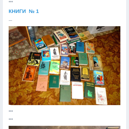
***
КНИГИ № 1
---
***
***