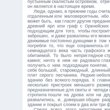
пустынным скалистым островком, отре
он является в настоящее время.
Люди, однако, в прежние годы считал
отдаленным или маловероятным, ибо н
может быть, как гласят другие предани
древний ярл или граф с Оркнейских
подходящим для того, чтобы построит
заброшен, и даже развалины его можно
движимые постоянно дующими в том к
погребли то, что еще сохранилось о
семнадцатого века часть графского
обитаемой. То было неприглядное стр
камня; ничто в нем не радовало гла
получить о нем подходящее понятие, 
себе большой, старомодный, длинный 
плит серого песчаника. Редкие небо
зданию без всякого порядка. К главн
несколько пристроек меньшего разм
предназначенные для свиты и челяди г
стропила пошли на дрова или на дру
развалились, и, довершая общее разр
здание и покрыл слоем в два или три 
Среди всего этого запустения жит