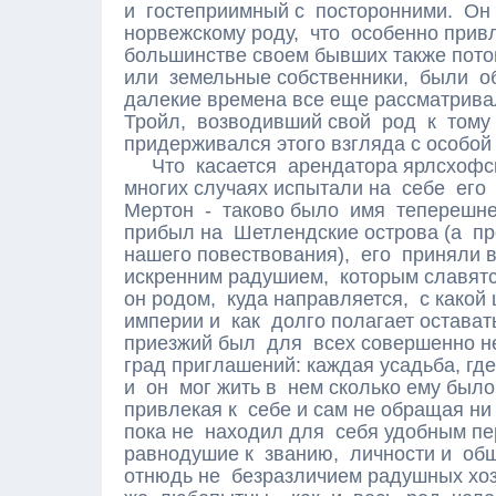
и гостеприимный с посторонними. Он
норвежскому роду, что особенно прив
большинстве своем бывших также потом
или земельные собственники, были о
далекие времена все еще рассматрива
Тройл, возводивший свой род к тому
придерживался этого взгляда с особой
Что касается арендатора ярлсхофск
многих случаях испытали на себе его 
Мертон - таково было имя теперешнег
прибыл на Шетлендские острова (а пр
нашего повествования), его приняли в
искренним радушием, которым славятс
он родом, куда направляется, с какой
империи и как долго полагает остават
приезжий был для всех совершенно не
град приглашений: каждая усадьба, где
и он мог жить в нем сколько ему было
привлекая к себе и сам не обращая ни 
пока не находил для себя удобным пе
равнодушие к званию, личности и об
отнюдь не безразличием радушных хоз