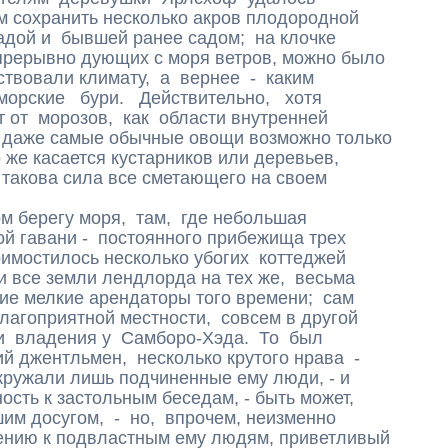
м сохранить несколько акров плодородной
адой и бывшей ранее садом; на клочке
прерывно дующих с моря ветров, можно было
ствовали климату, а вернее - каким
морские бури. Действительно, хотя
 от морозов, как области внутренней
 даже самые обычные овощи возможно только
 же касается кустарников или деревьев,
 такова сила все сметающего на своем
 берегу моря, там, где небольшая
ной гавани - постоянного прибежища трех
имостилось несколько убогих коттеджей
и все земли лендлорда на тех же, весьма
ие мелкие арендаторы того времени; сам
лагоприятной местности, совсем в другой
и владения у Самборо-Хэда. То был
 джентльмен, несколько крутого нрава -
окружали лишь подчиненные ему люди, - и
сть к застольным беседам, - быть может,
им досугом, - но, впрочем, неизменно
ению к подвластным ему людям, приветливый