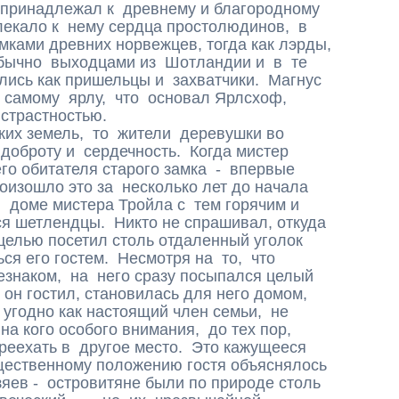
 принадлежал к древнему и благородному
лекало к нему сердца простолюдинов, в
ками древних норвежцев, тогда как лэрды,
бычно выходцами из Шотландии и в те
лись как пришельцы и захватчики. Магнус
 самому ярлу, что основал Ярлсхоф,
 страстностью.
их земель, то жители деревушки во
доброту и сердечность. Когда мистер
о обитателя старого замка - впервые
оизошло это за несколько лет до начала
 доме мистера Тройла с тем горячим и
я шетлендцы. Никто не спрашивал, откуда
 целью посетил столь отдаленный уголок
ься его гостем. Несмотря на то, что
знаком, на него сразу посыпался целый
 он гостил, становилась для него домом,
 угодно как настоящий член семьи, не
на кого особого внимания, до тех пор,
реехать в другое место. Это кажущееся
щественному положению гостя объяснялось
яев - островитяне были по природе столь