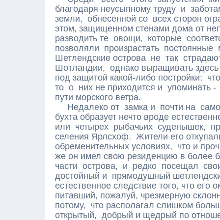
благодаря неусыпному труду и забота
земли, обнесенной со всех сторон огр
этом, защищенном стенами дома от не
разводить те овощи, которые соответ
позволяли произрастать постоянные 
Шетлендские острова не так страдают
Шотландии, однако выращивать здесь
под защитой какой-либо постройки; что
то о них не приходится и упоминать -
пути морского ветра.
Недалеко от замка и почти на самом
бухта образует нечто вроде естествен
или четырех рыбачьих суденышек, пр
селения Ярлсхоф. Жители его откупал
обременительных условиях, что и проч
же он имел свою резиденцию в более б
части острова, и редко посещал сво
достойный и прямодушный шетлендский
естественное следствие того, что его 
питавший, пожалуй, чрезмерную склонно
потому, что располагал слишком больш
открытый, добрый и щедрый по отнош