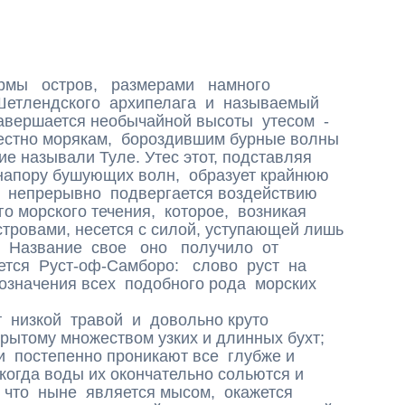
рмы остров, размерами намного
Шетлендского архипелага и называемый
вершается необычайной высоты утесом -
естно морякам, бороздившим бурные волны
ие называли Туле. Утес этот, подставляя
напору бушующих волн, образует крайнюю
и непрерывно подвергается воздействию
о морского течения, которое, возникая
тровами, несется с силой, уступающей лишь
 Название свое оно получило от
тся Руст-оф-Самборо: слово руст на
означения всех подобного рода морских
низкой травой и довольно круто
зрытому множеством узких и длинных бухт;
и постепенно проникают все глубже и
 когда воды их окончательно сольются и
 что ныне является мысом, окажется