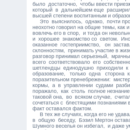
было достаточно, чтобы ввести приезж
который в дальнейшем еще расширилс
высшей степени воспитанным и образо
Это выяснилось, однако, почти прот
неохотно говорил на общие темы, как и
вовлечь его в спор, и тогда он невол
и хорошее знакомство со светом. Ино
оказанное гостеприимство, он заста
склонностям, принимать участие в жи
разговор принимал серьезный, мрачный
всего соответствовало его собствен
шетлендцы единодушно приходили к
образование, только одна сторона 
поразительном пренебрежении: мистер 
кормы, а в управлении судами разб
поражало, как столь полное незнание
таковой она, во всяком случае, счита
сочетаться с блестящими познаниями 
факт оставался фактом.
В тех же случаях, когда его не удав
в общую беседу, Бэзил Мертон остав
Шумного веселья он избегал, и даже у