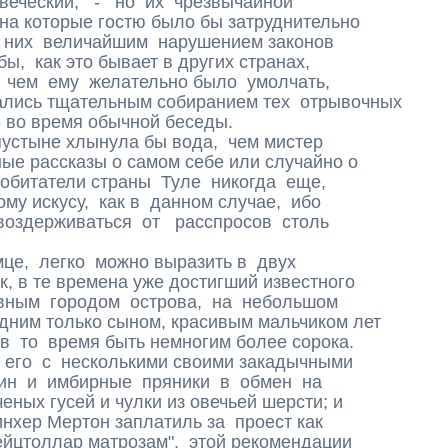
веческий, - но их чрезвычайной
 на которые гостю было бы затруднительно
у них величайшим нарушением законов
бы, как это бывает в других странах,
 чем ему желательно было умолчать,
лись тщательным собиранием тех отрывочных
о во время обычной беседы.
стыне хлынула бы вода, чем мистер
ые рассказы о самом себе или случайно о
обитатели страны Туле никогда еще,
ому искусу, как в данном случае, ибо
воздерживаться от расспросов столь
е, легко можно выразить в двух
к, в те времена уже достигший известного
авным городом острова, на небольшом
дним только сыном, красивым мальчиком лет
в то время быть немногим более сорока.
 его с несколькими своими закадычными
ин и имбирные пряники в обмен на
ных гусей и чулки из овечьей шерсти; и
инхер Мертон заплатиль за проест как
ейцтоллар матрозам", этой рекомендации