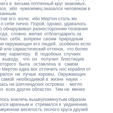
его в весьма почтенный круг знакомых,
я, ибо чужеземец оказался человеком в
ванным.
ив его воли, ибо Мертон столь же
 о себе лично. Порой, однако, удавалось
ьно обнаруживал разносторонние познания
гда, словно желая отблагодарить за
влял себя, вопреки своим природным
зни окружающих его людей, особенно если
 или саркастический оттенок, что более
ному характеру. В подобных случаях
 выводу, что он получил блестящее
которого была оставлена в самом
Мертон едва мог отличить нос корабля от
ирался не лучше коровы. Окружающих
 самой необходимой в жизни науки -
лась на Шетлендских островах - могло
во всех других областях. Тем не менее
алось вовлечь вышеупомянутым образом
ался мрачным и стремился к уединению.
меренная веселость тесного круга друзей