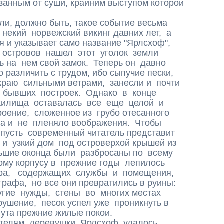
занным от суши, крайним выступом которой
и, должно быть, такое событие весьма
екий норвежский викинг давних лет, а
я и указывает само название "Ярлсхоф",
 островов нашел этот уголок земли
ь на нем свой замок. Теперь он давно
 различить с трудом, ибо сыпучие пески,
раю сильными ветрами, занесли и почти
т бывших построек. Однако в конце
 жилища оставалась все еще целой и
оение, сложенное из грубо отесанного
за и не пленяло воображения. Чтобы
пусть современный читатель представит
и узкий дом под островерхой крышей из
льшие оконца были разбросаны по всему
ому корпусу в прежние годы лепилось
ера, содержащих службы и помещения,
рафа, но все они превратились в руины:
гие нужды, стены во многих местах
ушение, песок успел уже проникнуть в
фута прежние жилые покои.
елям деревушки Ярлсхоф удалось