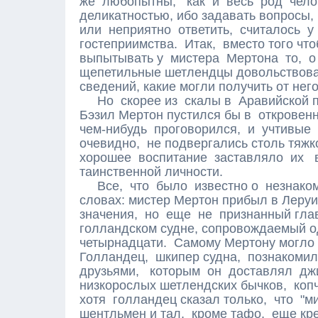
же любопытны, как и весь род чело
деликатностью, ибо задавать вопросы,
или неприятно ответить, считалось 
гостеприимства. Итак, вместо того что
выпытывать у мистера Мертона то, о
щепетильные шетлендцы довольствова
сведений, какие могли получить от нег
Но скорее из скалы в Аравийской пу
Бэзил Мертон пустился бы в откровенн
чем-нибудь проговорился, и учтивые 
очевидно, не подвергались столь тяжк
хорошее воспитание заставляло их 
таинственной личности.
Все, что было известно о незнакомц
словах: мистер Мертон прибыл в Леруи
значения, но еще не признанный гл
голландском судне, сопровождаемый о
четырнадцати. Самому Мертону могло 
Голландец, шкипер судна, познакомил
друзьями, которым он доставлял дж
низкорослых шетлендских бычков, копче
хотя голландец сказал только, что "м
шентльмен и тал, кроме тафо, еще кр