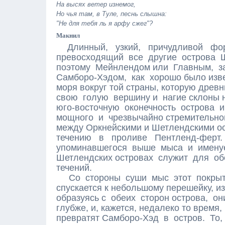
На высях ветер изнемог,
Но чья там, в Туле, песнь слышна:
"Не для тебя ль я арфу сжег"?
Макнил
Длинный, узкий, причудливой фо
превосходящий все другие острова 
поэтому Мейнлендом или Главным, за
Самборо-Хэдом, как хорошо было изв
моря вокруг той страны, которую древн
свою голую вершину и нагие склоны 
юго-восточную оконечность острова 
мощного и чрезвычайно стремительног
между Оркнейскими и Шетлендскими ос
течению в проливе Пентленд-ферт.
упоминавшегося выше мыса и именуе
Шетлендских островах служит для об
течений.
Со стороны суши мыс этот покрыт 
спускается к небольшому перешейку, и
образуясь с обеих сторон острова, он
глубже, и, кажется, недалеко то время,
превратят Самборо-Хэд в остров. То,