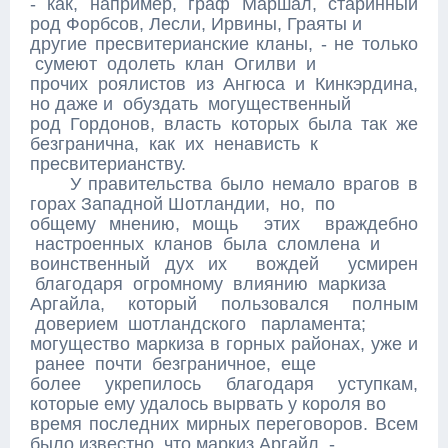
- как, например, граф Маршал, старинный
род Форбсов, Лесли, Ирвины, Граяты и
другие пресвитерианские кланы, - не только
сумеют одолеть клан Огилви и
прочих роялистов из Ангюса и Кинкэрдина,
но даже и обуздать могущественный
род Гордонов, власть которых была так же
безгранична, как их ненависть к
пресвитерианству.
У правительства было немало врагов в
горах Западной Шотландии, но, по
общему мнению, мощь этих враждебно
настроенных кланов была сломлена и
воинственный дух их вождей усмирен
благодаря огромному влиянию маркиза
Аргайла, который пользовался полным
доверием шотландского парламента;
могущество маркиза в горных районах, уже и
ранее почти безграничное, еще
более укрепилось благодаря уступкам,
которые ему удалось вырвать у короля во
время последних мирных переговоров. Всем
было известно, что маркиз Аргайл -