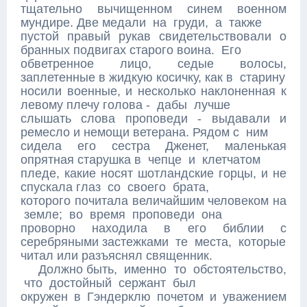
тщательно вычищенном синем военном
мундире. Две медали на груди, а также
пустой правый рукав свидетельствовали о
бранных подвигах старого воина. Его
обветренное лицо, седые волосы,
заплетенные в жидкую косичку, как в старину
носили военные, и несколько наклоненная к
левому плечу голова - дабы лучше
слышать слова проповеди - выдавали и
ремесло и немощи ветерана. Рядом с ним
сидела его сестра Дженет, маленькая
опрятная старушка в чепце и клетчатом
пледе, какие носят шотландские горцы, и не
спускала глаз со своего брата,
которого почитала величайшим человеком на
земле; во время проповеди она
проворно находила в его библии с
серебряными застежками те места, которые
читал или разъяснял священник.
Должно быть, именно то обстоятельство,
что достойный сержант был
окружен в Гэндерклю почетом и уважением