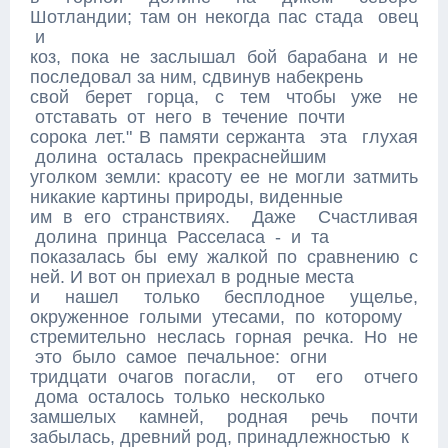
Шотландии; там он некогда пас стада овец
и
коз, пока не заслышал бой барабана и не
последовал за ним, сдвинув набекрень
свой берет горца, с тем чтобы уже не
отставать от него в течение почти
сорока лет." В памяти сержанта эта глухая
долина осталась прекраснейшим
уголком земли: красоту ее не могли затмить
никакие картины природы, виденные
им в его странствиях. Даже Счастливая
долина принца Расселаса - и та
показалась бы ему жалкой по сравнению с
ней. И вот он приехал в родные места
и нашел только бесплодное ущелье,
окруженное голыми утесами, по которому
стремительно неслась горная речка. Но не
это было самое печальное: огни
тридцати очагов погасли, от его отчего
дома осталось только несколько
замшелых камней, родная речь почти
забылась, древний род, принадлежностью к