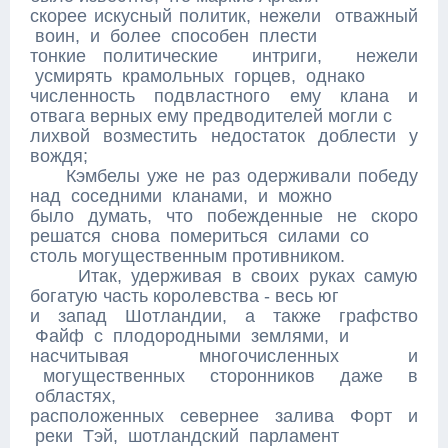
скорее искусный политик, нежели отважный
воин, и более способен плести
тонкие политические интриги, нежели
усмирять крамольных горцев, однако
численность подвластного ему клана и
отвага верных ему предводителей могли с
лихвой возместить недостаток доблести у
вождя;
Кэмбелы уже не раз одерживали победу
над соседними кланами, и можно
было думать, что побежденные не скоро
решатся снова помериться силами со
столь могущественным противником.
Итак, удерживая в своих руках самую
богатую часть королевства - весь юг
и запад Шотландии, а также графство
Файф с плодородными землями, и
насчитывая многочисленных и
могущественных сторонников даже в
областях,
расположенных севернее залива Форт и
реки Тэй, шотландский парламент