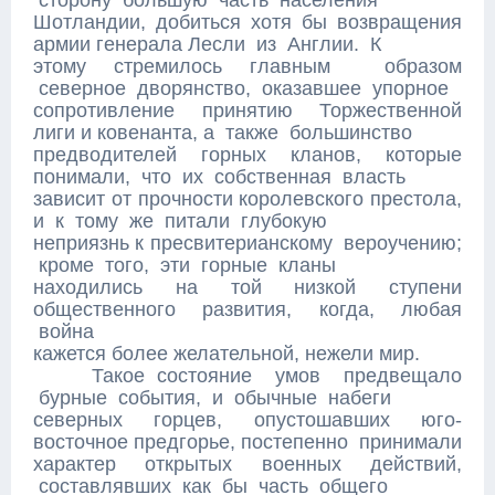
сторону большую часть населения
Шотландии, добиться хотя бы возвращения
армии генерала Лесли из Англии. К
этому стремилось главным образом
северное дворянство, оказавшее упорное
сопротивление принятию Торжественной
лиги и ковенанта, а также большинство
предводителей горных кланов, которые
понимали, что их собственная власть
зависит от прочности королевского престола,
и к тому же питали глубокую
неприязнь к пресвитерианскому вероучению;
кроме того, эти горные кланы
находились на той низкой ступени
общественного развития, когда, любая
война
кажется более желательной, нежели мир.
Такое состояние умов предвещало
бурные события, и обычные набеги
северных горцев, опустошавших юго-
восточное предгорье, постепенно принимали
характер открытых военных действий,
составлявших как бы часть общего