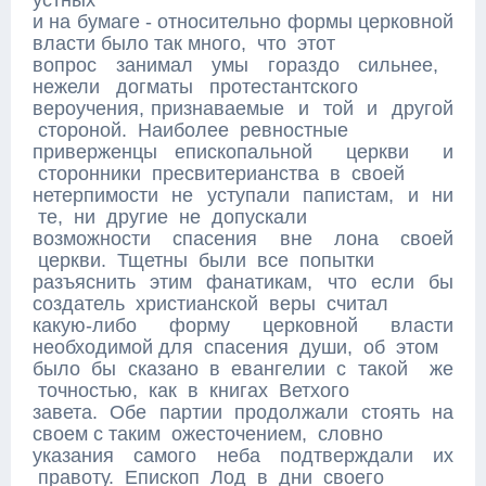
устных
и на бумаге - относительно формы церковной
власти было так много, что этот
вопрос занимал умы гораздо сильнее,
нежели догматы протестантского
вероучения, признаваемые и той и другой
стороной. Наиболее ревностные
приверженцы епископальной церкви и
сторонники пресвитерианства в своей
нетерпимости не уступали папистам, и ни
те, ни другие не допускали
возможности спасения вне лона своей
церкви. Тщетны были все попытки
разъяснить этим фанатикам, что если бы
создатель христианской веры считал
какую-либо форму церковной власти
необходимой для спасения души, об этом
было бы сказано в евангелии с такой же
точностью, как в книгах Ветхого
завета. Обе партии продолжали стоять на
своем с таким ожесточением, словно
указания самого неба подтверждали их
правоту. Епископ Лод в дни своего