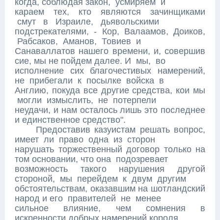
когда, соблюдая закон, усмиряем и
караем тех, кто являются зачинщиками
смут в Израиле, дьявольскими
подстрекателями, - Кор, Валаамов, Доиков,
Рабсаков, Аманов, Товиев и
Санаваллатов нашего времени, и, совершив
сие, мы не пойдем далее. И мы, во
исполнение сих благочестивых намерений,
не прибегали к посылке войска в
Англию, покуда все другие средства, кои мы
могли измыслить, не потерпели
неудачи, и нам осталось лишь это последнее
и единственное средство".
Предоставив казуистам решать вопрос,
имеет ли право одна из сторон
нарушать торжественный договор только на
том основании, что она подозревает
возможность такого нарушения другой
стороной, мы перейдем к двум другим
обстоятельствам, оказавшим на шотландский
народ и его правителей не менее
сильное влияние, чем сомнения в
искренности добрых намерений короля.