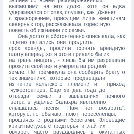
Элпина со всеми разочарованиями,
выпавшими на его долю, хотя он едва
удерживался от слез, слушая, как Дженет
с красноречием, присущим лишь женщинам
северных гор, рассказывала горестную
повесть об изгнании их семьи.
Она долго и обстоятельно описывала, как
тщетно пытались они продлить
срок аренды, просили принять арендную
плату вперед, хотя это и привело бы их
на грань нищеты, - лишь бы им разрешили
прожить свой век и умереть на родной
земле. Не преминула она сообщить брату о
тех знамениях, которые предвещали
изгнание кельтского племени и приход
чужестранцев. Еще за два года до
отъезда семьи в завываниях ночного
ветра в ущелье Балахра явственно
слышалась песня "Нам нет возврата",
которую, по обычаю, поют переселенцы,
прощаясь с родными берегами. Зловещие
крики пастухов с предгорья и лай их
овчарок часто раздавались в окутанных