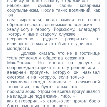
выпивку, но даже зачастую одалживал
небольшие суммы своим коварным
собутыльникам. После таких возлияний, как
он
сам выражался, когда мысли его снова
обретали ясность, он неизменно возносил
хвалу богу и герцогу йоркскому, благодаря
которым ныне старому служаке
несравненно труднее разориться от
излишеств, нежели это было в дни его
молодости.
Должен сказать, что не в гостинице
"Уоллес" искал я общества сержанта
Мак-Элпина. Но иногда на досуге я
сопровождал старика в его утренней или
вечерней прогулке, которую он называл
смотром и на которую, если только
позволяла погода, являлся с неизменной
точностью, как будто только что
пробили зорю. Утром он всегда прогуливался
на кладбище под вязами, "ибо, -
как он говорил, - я столько лет прожил бок о
бок со смертью, что не вижу