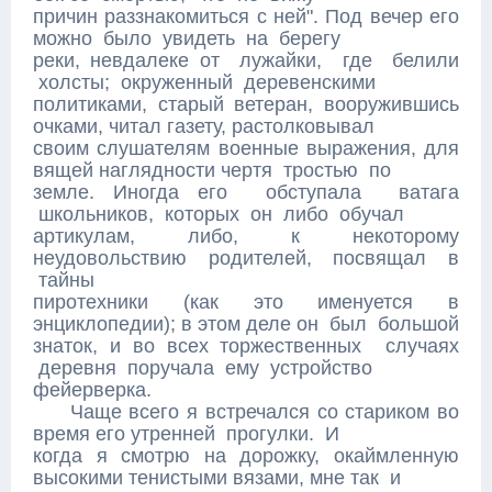
причин раззнакомиться с ней". Под вечер его
можно было увидеть на берегу
реки, невдалеке от лужайки, где белили
холсты; окруженный деревенскими
политиками, старый ветеран, вооружившись
очками, читал газету, растолковывал
своим слушателям военные выражения, для
вящей наглядности чертя тростью по
земле. Иногда его обступала ватага
школьников, которых он либо обучал
артикулам, либо, к некоторому
неудовольствию родителей, посвящал в
тайны
пиротехники (как это именуется в
энциклопедии); в этом деле он был большой
знаток, и во всех торжественных случаях
деревня поручала ему устройство
фейерверка.
Чаще всего я встречался со стариком во
время его утренней прогулки. И
когда я смотрю на дорожку, окаймленную
высокими тенистыми вязами, мне так и