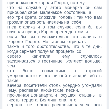
приверженцем короля Георга, потому
что на службе у этого монарха он сам
приобрел свое маленькое состояние, а
его три брата сложили головы; так что вам
грозила опасность навлечь на себя
гнев старика и в том случае, если бы вы
назвали принца Карла претендентом и
если бы вы неуважительно отозвались о
короле Георге. Не станем отрицать
также и того обстоятельства, что в те дни,
когда сержант получал проценты со
своего капитала, ему случалось
засиживаться в гостинице "Уоллес" дольше,
чем
это было совместимо с строгой
умеренностью и его личной выгодой; ибо в
такие
вечера посетители столь усердно угождали
ему, распевая якобитские песни,
проклиная Бонапарта и осушая стаканы в
честь герцога Веллингтона, что
сержант не только расплачивался за всю