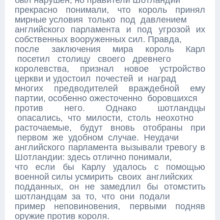
был нарушен; но правители Шотландии
прекрасно понимали, что король принял
мирные условия только под давлением
английского парламента и под угрозой их
собственных вооруженных сил. Правда,
после заключения мира король Карл
посетил столицу своего древнего
королевства, признал новое устройство
церкви и удостоил почестей и наград
многих предводителей враждебной ему
партии, особенно ожесточенно боровшихся
против него. Однако шотландцы
опасались, что милости, столь неохотно
расточаемые, будут вновь отобраны при
первом же удобном случае. Неудачи
английского парламента вызывали тревогу в
Шотландии: здесь отлично понимали,
что если бы Карлу удалось с помощью
военной силы усмирить своих английских
подданных, он не замедлил бы отомстить
шотландцам за то, что они подали
пример неповиновения, первыми подняв
оружие против короля.