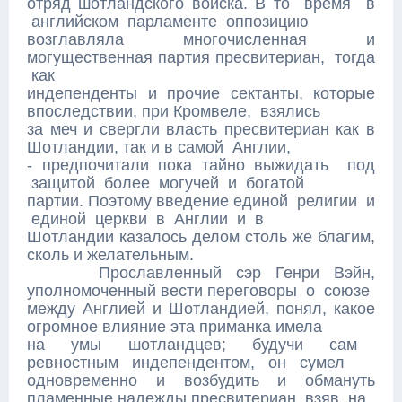
отряд шотландского войска. В то время в
английском парламенте оппозицию
возглавляла многочисленная и
могущественная партия пресвитериан, тогда
как
индепенденты и прочие сектанты, которые
впоследствии, при Кромвеле, взялись
за меч и свергли власть пресвитериан как в
Шотландии, так и в самой Англии,
- предпочитали пока тайно выжидать под
защитой более могучей и богатой
партии. Поэтому введение единой религии и
единой церкви в Англии и в
Шотландии казалось делом столь же благим,
сколь и желательным.
Прославленный сэр Генри Вэйн,
уполномоченный вести переговоры о союзе
между Англией и Шотландией, понял, какое
огромное влияние эта приманка имела
на умы шотландцев; будучи сам
ревностным индепендентом, он сумел
одновременно и возбудить и обмануть
пламенные надежды пресвитериан, взяв на