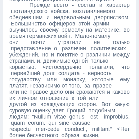
Прежде всего - состав и характер
шотландского войска, возглавляемого
обедневшим и недовольным дворянством.
Большинство офицеров этой армии
выучилось своему ремеслу на материке, во
время германских войн. Мало-помалу
они почти утратили не только
представление о различии политических
убеждений, но и понятие о различии между
странами, и, движимые одной только
корыстью, чистосердечно полагали, что
первейший долг солдата - верность
государству или монарху, которые ему
платят, независимо от того, за правое
или не правое дело они сражаются и каково
их личное отношение к той или
другой из враждующих сторон. Вот какую
суровую оценку дает Гроций подобным
людям: "Nullum vitae genus est improbius,
quam eorum, qui sine causae
respectu mer-cede conducti, militant" <Нет
более бесчестного образа жизни,