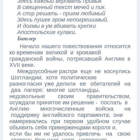
Здесь каждый веровать привык
В священный текст мечей и пик.
А спор решать - прием любимый
Здесь пушек гром непогрешимый,
И догмы в ум вбивать крепки
Апостольские кулаки.
Батлер
Начало нашего повествования относится
ко временам великой и кровавой
гражданской войны, потрясавшей Англию в
XVII веке.
Междоусобные распри еще не коснулись
Шотландии, хотя политические
разногласия уже делили ее обитателей на
два лагеря: многие шотландцы,
недовольные своим правительством,
осуждали принятое им решение - послать в
Англию многочисленные войска на
поддержку английского парламента; они
намеревались при первом удобном случае
объявить себя приверженцами короля и,
если бы им не удалось привлечь на свою