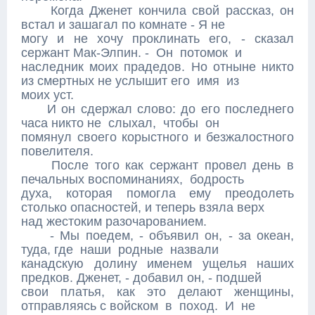
Когда Дженет кончила свой рассказ, он
встал и зашагал по комнате - Я не
могу и не хочу проклинать его, - сказал
сержант Мак-Элпин. - Он потомок и
наследник моих прадедов. Но отныне никто
из смертных не услышит его имя из
моих уст.
И он сдержал слово: до его последнего
часа никто не слыхал, чтобы он
помянул своего корыстного и безжалостного
повелителя.
После того как сержант провел день в
печальных воспоминаниях, бодрость
духа, которая помогла ему преодолеть
столько опасностей, и теперь взяла верх
над жестоким разочарованием.
- Мы поедем, - объявил он, - за океан,
туда, где наши родные назвали
канадскую долину именем ущелья наших
предков. Дженет, - добавил он, - подшей
свои платья, как это делают женщины,
отправляясь с войском в поход. И не