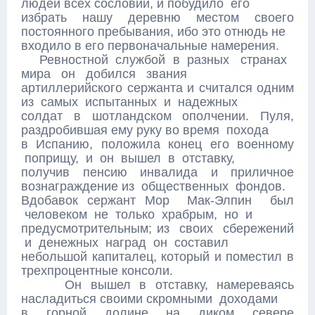
людей всех сословий, и побудило его
избрать нашу деревню местом своего
постоянного пребывания, ибо это отнюдь не
входило в его первоначальные намерения.
Ревностной службой в разных странах
мира он добился звания
артиллерийского сержанта и считался одним
из самых испытанных и надежных
солдат в шотландском ополчении. Пуля,
раздробившая ему руку во время похода
в Испанию, положила конец его военному
поприщу, и он вышел в отставку,
получив пенсию инвалида и приличное
вознаграждение из общественных фондов.
Вдобавок сержант Мор Мак-Элпин был
человеком не только храбрым, но и
предусмотрительным; из своих сбережений
и денежных наград он составил
небольшой капиталец, который и поместил в
трехпроцентные консоли.
Он вышел в отставку, намереваясь
насладиться своими скромными доходами
в горной долине на диком севере