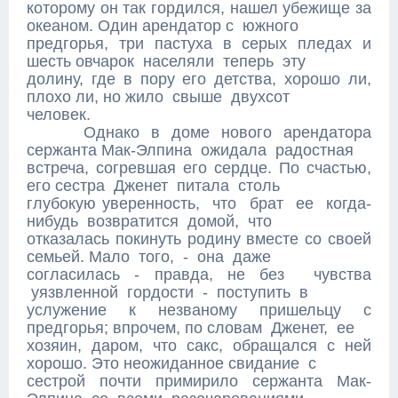
которому он так гордился, нашел убежище за
океаном. Один арендатор с южного
предгорья, три пастуха в серых пледах и
шесть овчарок населяли теперь эту
долину, где в пору его детства, хорошо ли,
плохо ли, но жило свыше двухсот
человек.
Однако в доме нового арендатора
сержанта Мак-Элпина ожидала радостная
встреча, согревшая его сердце. По счастью,
его сестра Дженет питала столь
глубокую уверенность, что брат ее когда-
нибудь возвратится домой, что
отказалась покинуть родину вместе со своей
семьей. Мало того, - она даже
согласилась - правда, не без чувства
уязвленной гордости - поступить в
услужение к незваному пришельцу с
предгорья; впрочем, по словам Дженет, ее
хозяин, даром, что сакс, обращался с ней
хорошо. Это неожиданное свидание с
сестрой почти примирило сержанта Мак-