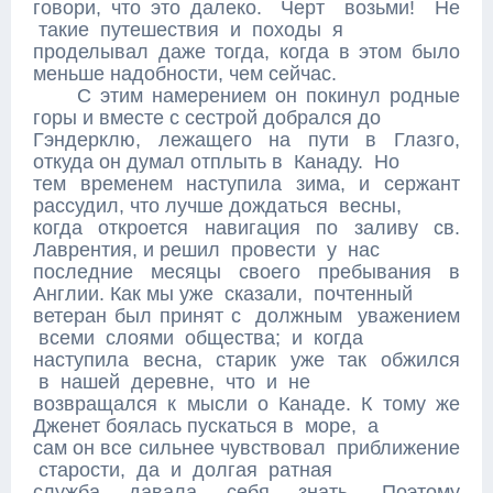
говори, что это далеко. Черт возьми! Не
такие путешествия и походы я
проделывал даже тогда, когда в этом было
меньше надобности, чем сейчас.
С этим намерением он покинул родные
горы и вместе с сестрой добрался до
Гэндерклю, лежащего на пути в Глазго,
откуда он думал отплыть в Канаду. Но
тем временем наступила зима, и сержант
рассудил, что лучше дождаться весны,
когда откроется навигация по заливу св.
Лаврентия, и решил провести у нас
последние месяцы своего пребывания в
Англии. Как мы уже сказали, почтенный
ветеран был принят с должным уважением
всеми слоями общества; и когда
наступила весна, старик уже так обжился
в нашей деревне, что и не
возвращался к мысли о Канаде. К тому же
Дженет боялась пускаться в море, а
сам он все сильнее чувствовал приближение
старости, да и долгая ратная
служба давала себя знать. Поэтому