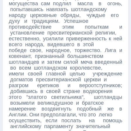
могущества сам подлил масла в огонь,
попытавшись навязать шотландскому
народу церковные обряды, чуждые его
духу и традициям. Успешное
противодействие этим попыткам и
установление пресвитерианской религии,
естественно, усилили приверженность к ней
всего народа, видевшего в этой
победе свое, народное, торжество. Лига и
ковенант, признанный большинством
шотландцев и затем силой меча введенный
во всем шотландском королевстве,
имели своей главной целью учреждение
догматов пресвитерианской церкви и
разгром еретиков и вероотступников;
добившись в своей стране водворения
этого "златого светильника", шотландцы
возымели великодушное и братское
намерение воздвигнуть подобный же в
Англии. Они предполагали, что это легко
осуществить, если послать на помощь
английскому парламенту значительный