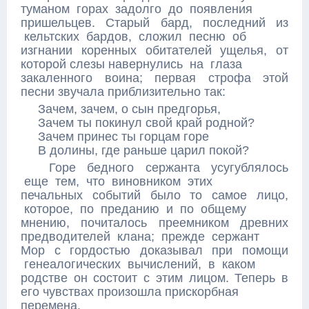
туманом горах задолго до появления
пришельцев. Старый бард, последний из
кельтских бардов, сложил песню об
изгнании коренных обитателей ущелья, от
которой слезы навернулись на глаза
закаленного воина; первая строфа этой
песни звучала приблизительно так:
Зачем, зачем, о сын предгорья,
Зачем ты покинул свой край родной?
Зачем принес ты горцам горе
В долины, где раньше царил покой?
Горе бедного сержанта усугублялось
еще тем, что виновником этих
печальных событий было то самое лицо,
которое, по преданию и по общему
мнению, почиталось преемником древних
предводителей клана; прежде сержант
Мор с гордостью доказывал при помощи
генеалогических вычислений, в каком
родстве он состоит с этим лицом. Теперь в
его чувствах произошла прискорбная
перемена.