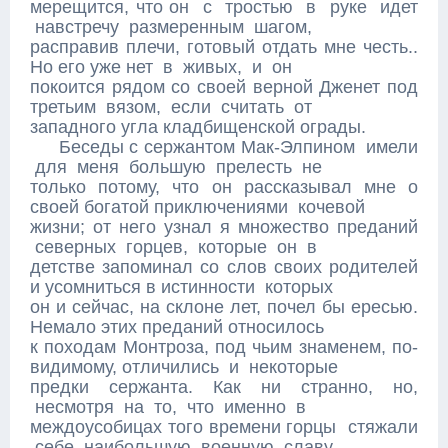
мерещится, что он с тростью в руке идет
навстречу размеренным шагом,
расправив плечи, готовый отдать мне честь..
Но его уже нет в живых, и он
покоится рядом со своей верной Дженет под
третьим вязом, если считать от
западного угла кладбищенской ограды.
Беседы с сержантом Мак-Элпином имели
для меня большую прелесть не
только потому, что он рассказывал мне о
своей богатой приключениями кочевой
жизни; от него узнал я множество преданий
северных горцев, которые он в
детстве запоминал со слов своих родителей
и усомниться в истинности которых
он и сейчас, на склоне лет, почел бы ересью.
Немало этих преданий относилось
к походам Монтроза, под чьим знаменем, по-
видимому, отличились и некоторые
предки сержанта. Как ни странно, но,
несмотря на то, что именно в
междоусобицах того времени горцы стяжали
себе наибольшую военную славу,