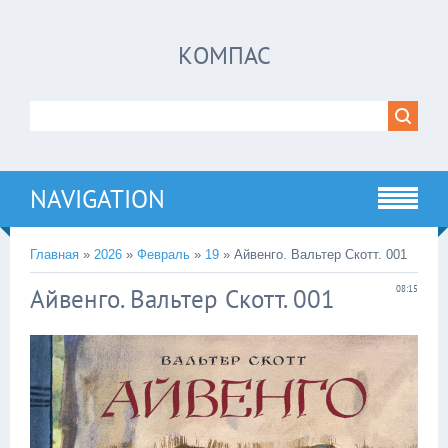
КОМПАС
NAVIGATION
Главная
»
2026
»
Февраль
»
19
» Айвенго. Вальтер Скотт. 001
Айвенго. Вальтер Скотт. 001
08:15